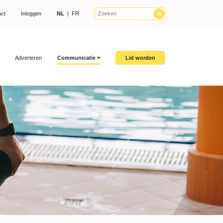
act
Inloggen
NL
|
FR
Adverteren
Communicatie
Lid worden