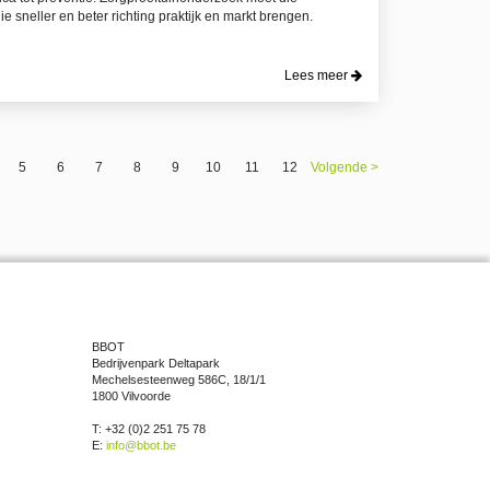
ie sneller en beter richting praktijk en markt brengen.
Lees meer
5
6
7
8
9
10
11
12
Volgende >
BBOT
Bedrijvenpark Deltapark
Mechelsesteenweg 586C, 18/1/1
1800 Vilvoorde
T: +32 (0)2 251 75 78
E:
info@bbot.be