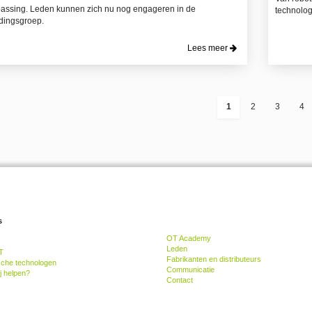
passing. Leden kunnen zich nu nog engageren in de
technolog
dingsgroep.
Lees meer
1
2
3
4
s
OT Academy
Leden
T
Fabrikanten en distributeurs
sche technologen
Communicatie
j helpen?
Contact