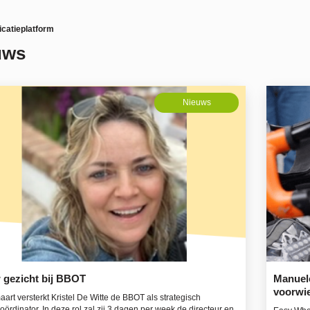
atieplatform
uws
Nieuws
 gezicht bij BBOT
Manuele
voorwie
art versterkt Kristel De Witte de BBOT als strategisch
oördinator. In deze rol zal zij 3 dagen per week de directeur en