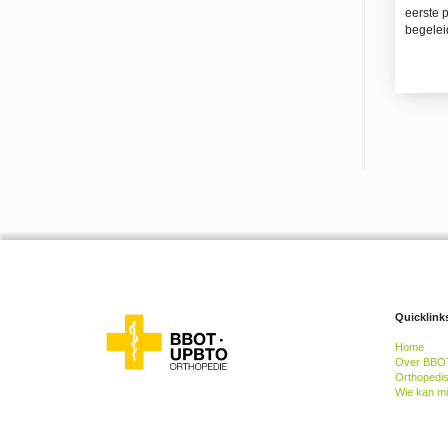
eerste 
begelei
Quicklink
Home
Over BBO
Orthopedi
Wie kan mi