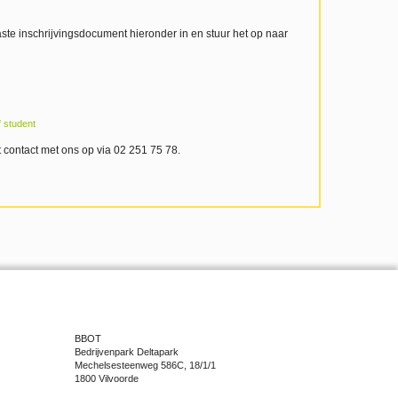
te inschrijvingsdocument hieronder in en stuur het op naar
f student
contact met ons op via 02 251 75 78.
BBOT
Bedrijvenpark Deltapark
Mechelsesteenweg 586C, 18/1/1
1800 Vilvoorde