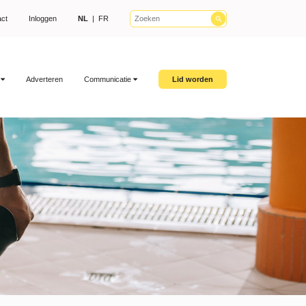
act
Inloggen
NL
|
FR
T
Adverteren
Communicatie
Lid worden