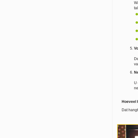
Wa
ta
Vo
De
va
Ne
U 
ne
Hoeveel 
Dat hangt