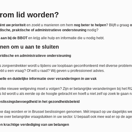
rom lid worden?
ënt uw prioriteit
en zoekt u manieren om hem
nog beter te helpen
? Blijft u graag
o
idische, praktische of administratieve ondersteuning
nodig?
u aan bij de BBOT
en krijg alle hulp en informatie die u nodig hebt.
nen om u aan te sluiten
ridische en administratieve ondersteuning
s zorgverstrekker wordt u tijdens uw loopbaan geconfronteerd met diverse problemen: 
bt u een vraag? Of wilt u raad? Wij geven u professioneel advies.
elle en duidelijke informatie over veranderingen in uw vak
lke nieuwe wetgeving moet u volgen? Zijn er belangrijke veranderingen bij het RIZI
s lid wordt u als eerste op de hoogte gebracht en hoeft u niet zelf op zoek te gaan n
slissingsbevoegdheid in het gezondheidsbeleid
ke dag worden er in Brussel beslissingen genomen. Mét impact op uw dagelijks we
e over belangrijke vraagstukken in uw sector. U bepaalt ook mee wat er op de ag
n krachtige verdediging van uw belangen