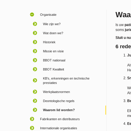
Waa
Organisatie
Wie zijn we?
Is uw
pati
soms
jur
Wat doen we?
Sluit u n
Historiek
6 rede
Missie en visie
Ju
BBOT nationaal
Al
BBOT Kwaliteit
He
Sn
KB’s, erkenningen en technische
prestaties
We
Werkplaatsnormen
Al
Be
Deontologische regels
Waarom lid worden?
El
me
Fabrikanten en distributeurs
Ee
Internationale organisaties