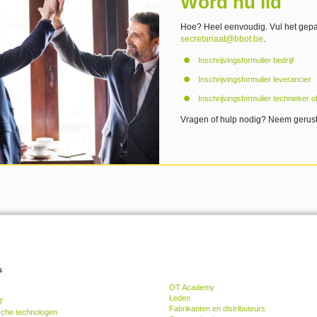
Word nu lid
Hoe? Heel eenvoudig. Vul het gepas
secretariaat@bbot.be
.
Inschrijvingsformulier bedrijf
Inschrijvingsformulier leverancier
Inschrijvingsformulier technieker o
Vragen of hulp nodig? Neem gerust 
s
OT Academy
Leden
T
Fabrikanten en distributeurs
sche technologen