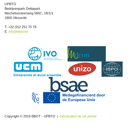
UPBTO
Bedrijvenpark Deltapark
Mechelsesteenweg 586C, 18/1/1
1800 Vilvoorde
T: +32 (0)2 251 75 78
E:
info@bbot.be
Copyright © 2019 BBOT - UPBTO |
Déclaration de vie privée