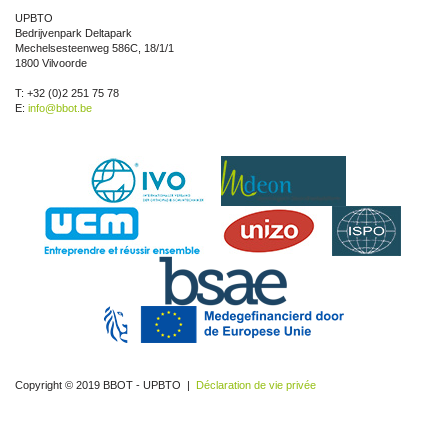
UPBTO
Bedrijvenpark Deltapark
Mechelsesteenweg 586C, 18/1/1
1800 Vilvoorde
T: +32 (0)2 251 75 78
E:
info@bbot.be
Copyright © 2019 BBOT - UPBTO |
Déclaration de vie privée