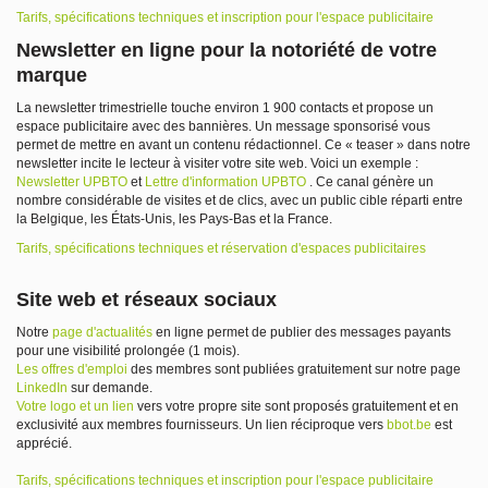
Tarifs, spécifications techniques et inscription pour l'espace publicitaire
Newsletter
en ligne
pour la notoriété de
votre
marque
La newsletter trimestrielle touche environ 1 900 contacts et propose un
espace publicitaire avec
des bannières
.
Un
message
sponsorisé
vous
permet de mettre en avant un contenu rédactionnel.
Ce
« teaser » dans notre
newsletter incite le lecteur à
visiter
votre site web
.
Voici un exemple :
Newsle
tter UPBTO
et
Lettre d'information UPBTO
.
Ce canal génère un
nombre considérable de visites et de clics, avec un public cible réparti entre
la Belgique, les États-Unis, les Pays-Bas et la France.
Tarifs, spécifications techniques et réservation d'espaces publicitaires
Site web
et
réseaux sociaux
Notre
page d'actualités
en ligne
permet de publier des messages payants
pour une visibilité prolongée
(1 mois)
.
Les offres d'emploi
des
membres
sont
publiées
gratuitement
sur notre page
LinkedIn
sur demande
.
Votre logo et un lien
vers
votre propre site sont proposés gratuitement et en
exclusivité aux membres fournisseurs
.
Un lien réciproque vers
bbot.be
est
apprécié.
Tarifs, spécifications techniques et inscription pour l'espace publicitaire