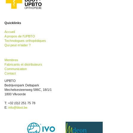
Quicklinks
Accueil
A propos de l'UPBTO
Technologues orthopédiques
Qui peut m'aider ?
Membres
Fabricants et distributeurs
Communication
Contact
UPBTO
Bedrijvenpark Deltapark
Mechelsesteenweg 586C, 18/1/1
1800 Vilvoorde
T: +32 (0)2 251 75 78
E:
info@bbot.be