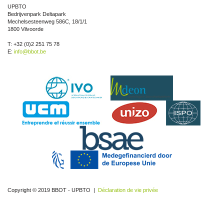
UPBTO
Bedrijvenpark Deltapark
Mechelsesteenweg 586C, 18/1/1
1800 Vilvoorde
T: +32 (0)2 251 75 78
E:
info@bbot.be
Copyright © 2019 BBOT - UPBTO |
Déclaration de vie privée