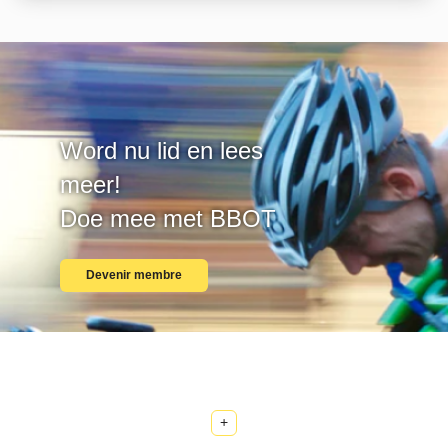
Word nu lid en lees
meer!
Doe mee met BBOT
Devenir membre
+