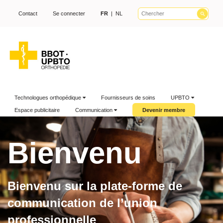
Contact
Se connecter
FR
|
NL
Technologues orthopédique
Fournisseurs de soins
UPBTO
Espace publicitaire
Communication
Devenir membre
Bienvenu
Bienvenu sur la plate-forme de
communication de l’union
professionnelle